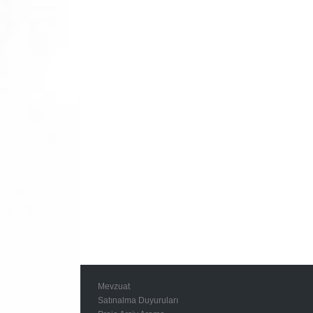
Mevzuat
Satınalma Duyuruları