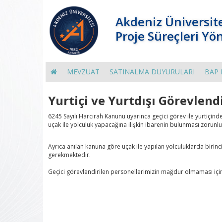
Akdeniz Üniversit
Proje Süreçleri Yö
MEVZUAT
SATINALMA DUYURULARI
BAP 
Yurtiçi ve Yurtdışı Görevlen
6245 Sayılı Harcırah Kanunu uyarınca geçici görev ile yurtiçin
uçak ile yolculuk yapacağına ilişkin ibarenin bulunması zorunl
Ayrıca anılan kanuna göre uçak ile yapılan yolculuklarda birinc
gerekmektedir.
Geçici görevlendirilen personellerimizin mağdur olmaması için